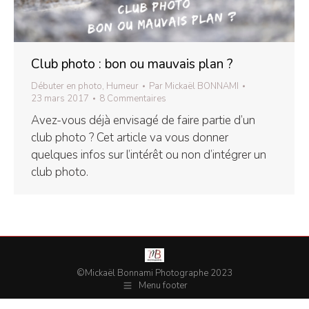
Club photo : bon ou mauvais plan ?
Débuter en photo
,
Humeur
Par
Mickaël BONNAMI
23 mars 2017
8 Commentaires
Avez-vous déjà envisagé de faire partie d’un
club photo ? Cet article va vous donner
quelques infos sur l’intérêt ou non d’intégrer un
club photo.
©Mickaël Bonnami Photographe 2023
Menu footer