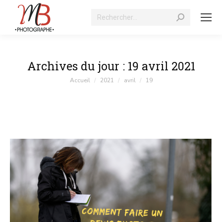
Recherche
:
Archives du jour :
19 avril 2021
Vous êtes ici :
Accueil
2021
avril
19