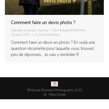
Comment faire un devis photo ?
Débuter en photo
,
Humeur
Par
Mickaël BONNAMI
19 avril 2021
11 Commentaires
Comment faire un devis en photo ? En voilà une
question récurrente pour laquelle vous trouvez
peu de réponses… Je vais y remédier !!!
©Mickaël Bonnami Photographe 2023
Menu footer