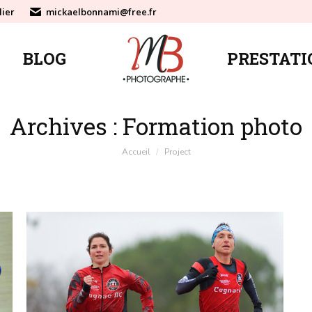
lier
mickaelbonnami@free.fr
BLOG
PRESTATI
BLOG
PRESTATI
Archives :
Formation photo
Vous êtes ici :
Accueil
Project