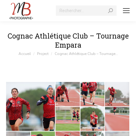
Recherche
:
Cognac Athlétique Club – Tournage
Empara
Vous êtes ici :
Accueil
Project
Cognac Athlétique Club – Tournage…