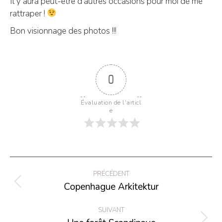
Il y aura peut-être d’autres occasions pour moi de me
rattraper !
Bon visionnage des photos !!!
0
Évaluation de l'articl
e
Navigation
PRÉCÉDENT
de
Copenhague Arkitektur
Onglet
commentaire
précédent
SUIVANT