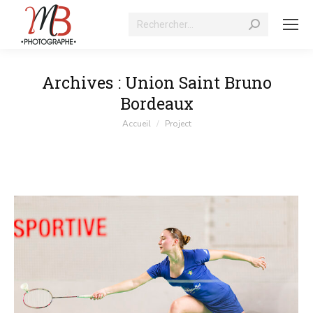
Recherche
:
Archives :
Union Saint Bruno
Bordeaux
Vous êtes ici :
Accueil
Project