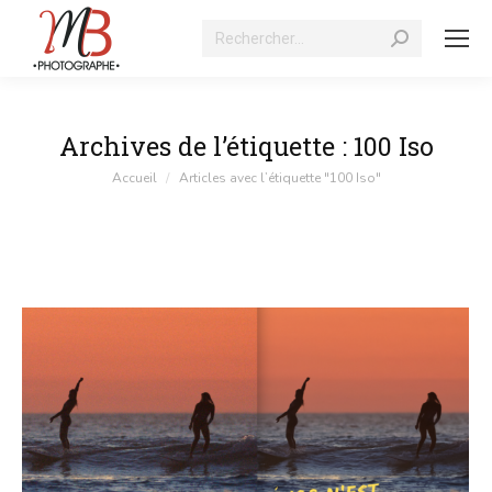
Recherche
:
Archives de l’étiquette :
100 Iso
Vous êtes ici :
Accueil
Articles avec l’étiquette "100 Iso"