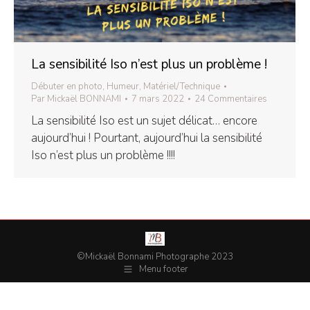
La sensibilité Iso n’est plus un problème !
Débuter en photo
,
Humeur
,
Matériel/Technique
Par
Mickaël BONNAMI
7 mars 2022
24 Commentaires
La sensibilité Iso est un sujet délicat… encore
aujourd’hui ! Pourtant, aujourd’hui la sensibilité
Iso n’est plus un problème !!!!
©Mickaël Bonnami Photographe 2023
Menu footer