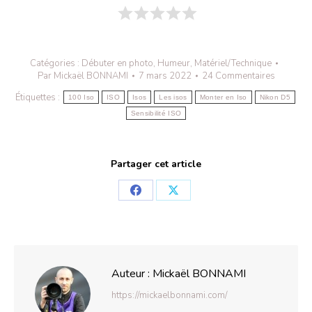
Catégories :
Débuter en photo
,
Humeur
,
Matériel/Technique
Par
Mickaël BONNAMI
7 mars 2022
24 Commentaires
Étiquettes :
100 Iso
ISO
Isos
Les isos
Monter en Iso
Nikon D5
Sensibilité ISO
Partager cet article
Partager
Partager
sur
sur
Facebook
X
Auteur :
Mickaël BONNAMI
https://mickaelbonnami.com/