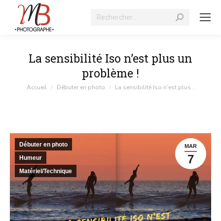
Recherche
:
La sensibilité Iso n’est plus un
problème !
Vous êtes ici :
Accueil
Débuter en photo
La sensibilité Iso n’est plus…
Débuter en photo
MAR
7
Humeur
Matériel/Technique