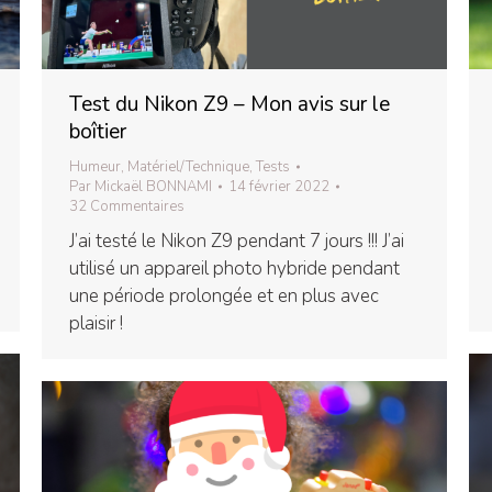
Test du Nikon Z9 – Mon avis sur le
boîtier
Humeur
,
Matériel/Technique
,
Tests
Par
Mickaël BONNAMI
14 février 2022
32 Commentaires
J’ai testé le Nikon Z9 pendant 7 jours !!! J’ai
utilisé un appareil photo hybride pendant
une période prolongée et en plus avec
plaisir !