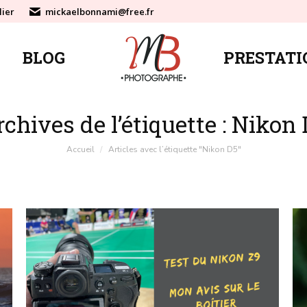
lier
mickaelbonnami@free.fr
BLOG
PRESTATI
BLOG
PRESTATI
chives de l’étiquette :
Nikon 
Vous êtes ici :
Accueil
Articles avec l’étiquette "Nikon D5"