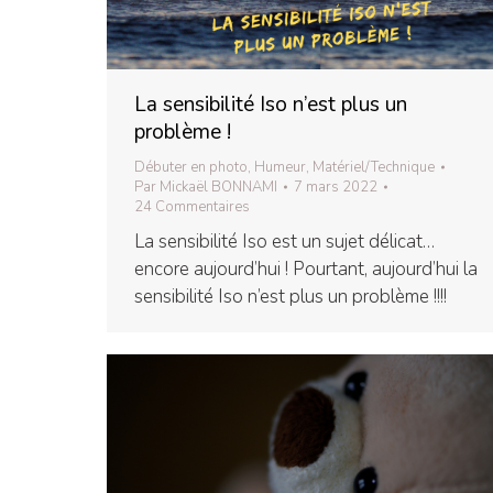
La sensibilité Iso n’est plus un
problème !
Débuter en photo
,
Humeur
,
Matériel/Technique
Par
Mickaël BONNAMI
7 mars 2022
24 Commentaires
La sensibilité Iso est un sujet délicat…
encore aujourd’hui ! Pourtant, aujourd’hui la
sensibilité Iso n’est plus un problème !!!!