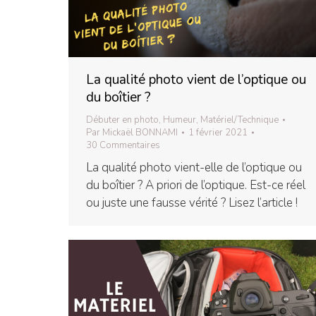
La qualité photo vient de l’optique ou
du boîtier ?
Débuter en photo
,
Humeur
,
Matériel/Technique
Par
Mickaël BONNAMI
1 février 2021
30 Commentaires
La qualité photo vient-elle de l’optique ou
du boîtier ? A priori de l’optique. Est-ce réel
ou juste une fausse vérité ? Lisez l’article !