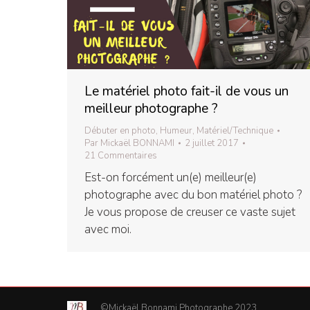
Le matériel photo fait-il de vous un
meilleur photographe ?
Débuter en photo
,
Humeur
,
Matériel/Technique
Par
Mickaël BONNAMI
2 juillet 2017
21 Commentaires
Est-on forcément un(e) meilleur(e)
photographe avec du bon matériel photo ?
Je vous propose de creuser ce vaste sujet
avec moi.
©Mickaël Bonnami Photographe 2023