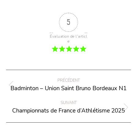
5
Évaluation de l'articl
e
Navigation
PRÉCÉDENT
de
Badminton – Union Saint Bruno Bordeaux N1
Onglet
commentaire
précédent
SUIVANT
Championnats de France d’Athlétisme 2025
Projets
similaires