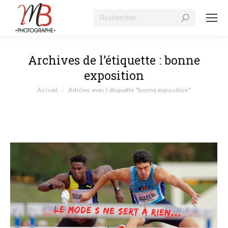
Recherche
:
Archives de l’étiquette :
bonne
exposition
Vous êtes ici :
Accueil
Articles avec l’étiquette "bonne exposition"