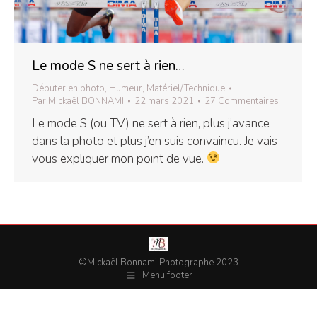
Le mode S ne sert à rien…
Débuter en photo
,
Humeur
,
Matériel/Technique
Par
Mickaël BONNAMI
22 mars 2021
27 Commentaires
Le mode S (ou TV) ne sert à rien, plus j’avance
dans la photo et plus j’en suis convaincu. Je vais
vous expliquer mon point de vue.
©Mickaël Bonnami Photographe 2023
Menu footer