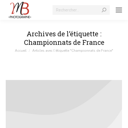
Recherche
:
Archives de l’étiquette :
Championnats de France
Vous êtes ici :
Accueil
Articles avec l’étiquette "Championnats de France"