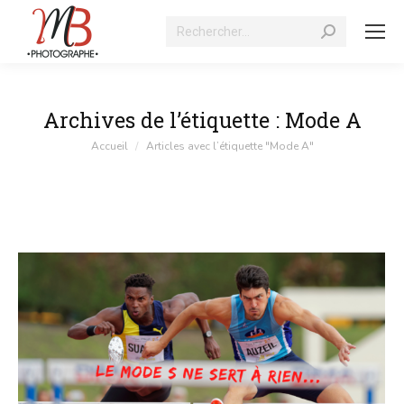
Recherche
:
Archives de l’étiquette :
Mode A
Vous êtes ici :
Accueil
Articles avec l’étiquette "Mode A"