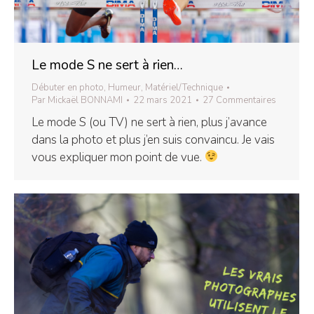
Le mode S ne sert à rien…
Débuter en photo
,
Humeur
,
Matériel/Technique
Par
Mickaël BONNAMI
22 mars 2021
27 Commentaires
Le mode S (ou TV) ne sert à rien, plus j’avance
dans la photo et plus j’en suis convaincu. Je vais
vous expliquer mon point de vue.