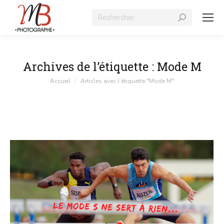
Recherche
:
Archives de l’étiquette :
Mode M
Vous êtes ici :
Accueil
Articles avec l’étiquette "Mode M"