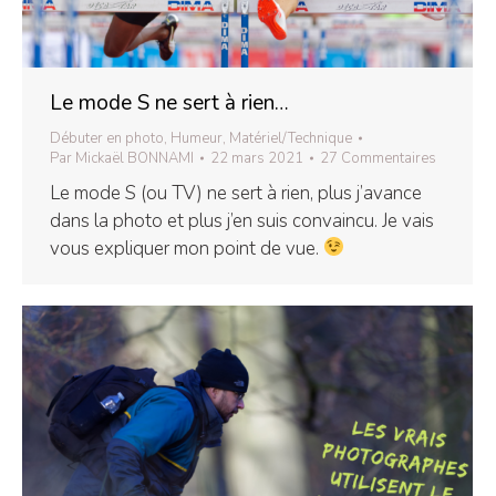
Le mode S ne sert à rien…
Débuter en photo
,
Humeur
,
Matériel/Technique
Par
Mickaël BONNAMI
22 mars 2021
27 Commentaires
Le mode S (ou TV) ne sert à rien, plus j’avance
dans la photo et plus j’en suis convaincu. Je vais
vous expliquer mon point de vue.