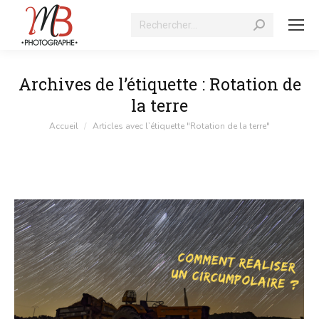
Recherche
:
Archives de l’étiquette :
Rotation de
la terre
Vous êtes ici :
Accueil
Articles avec l’étiquette "Rotation de la terre"