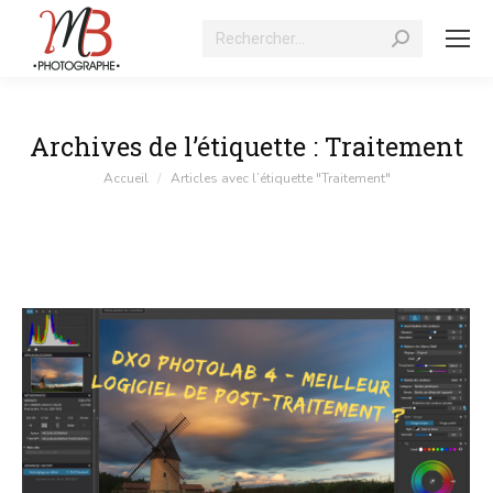
Recherche
:
Archives de l’étiquette :
Traitement
Vous êtes ici :
Accueil
Articles avec l’étiquette "Traitement"