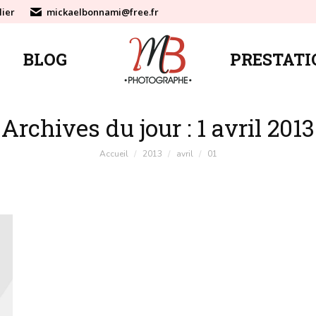
lier
mickaelbonnami@free.fr
BLOG
PRESTATI
BLOG
PRESTATI
Archives du jour :
1 avril 2013
Vous êtes ici :
Accueil
2013
avril
01