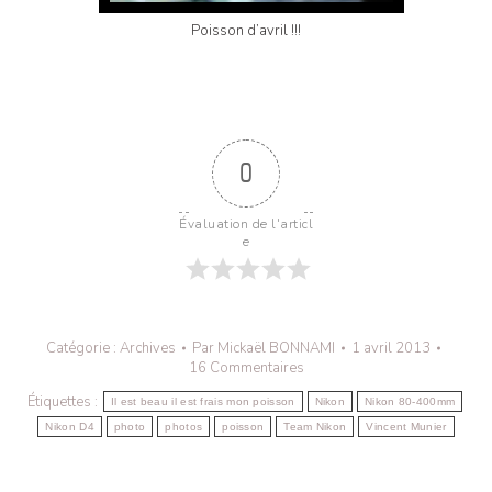
Poisson d’avril !!!
0
Évaluation de l'articl
e
Catégorie :
Archives
Par
Mickaël BONNAMI
1 avril 2013
16 Commentaires
Étiquettes :
Il est beau il est frais mon poisson
Nikon
Nikon 80-400mm
Nikon D4
photo
photos
poisson
Team Nikon
Vincent Munier