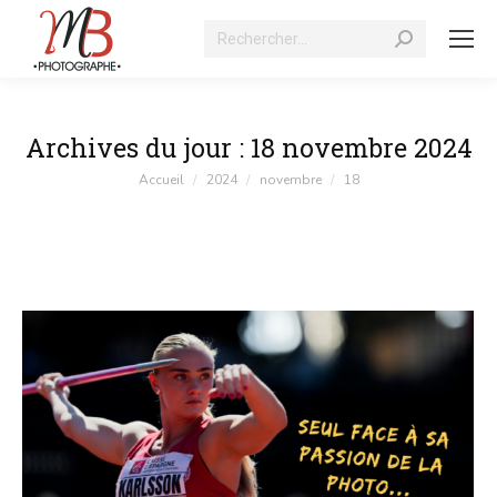
Recherche
:
Archives du jour :
18 novembre 2024
Vous êtes ici :
Accueil
2024
novembre
18