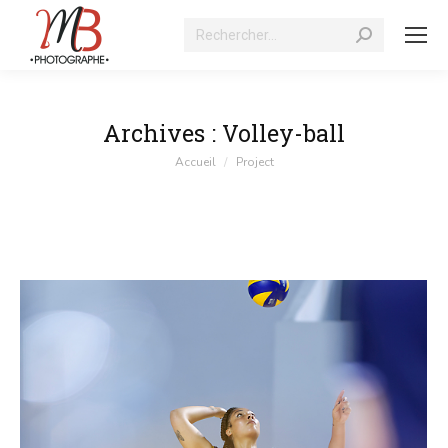
Recherche
:
Archives :
Volley-ball
Vous êtes ici :
Accueil
Project