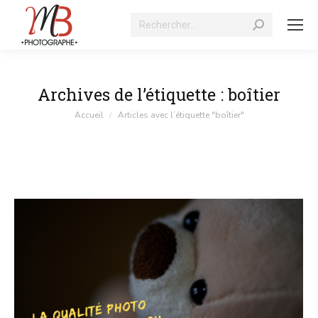
Recherche
:
Archives de l’étiquette :
boîtier
Vous êtes ici :
Accueil
Articles avec l’étiquette "boîtier"