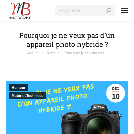
Recherche
:
Pourquoi je ne veux pas d’un
appareil photo hybride ?
Vous êtes ici :
Accueil
Humeur
Pourquoi je ne veux pas…
Humeur
DÉC
10
Matériel/Technique