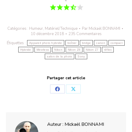
e
Catégories :
Humeur
,
Matériel/Technique
Par
Mickaël BONNAMI
10 décembre 2018
235 Commentaires
Étiquettes :
Appareil photo hybride
boîtier
bridge
canon
compact
Hybride
Mirorless
Nikon
Nikon Z6
Nikon Z7
réflex
salon de la photo
Sony
Partager cet article
Partager
Partager
sur
sur
Facebook
X
Auteur :
Mickaël BONNAMI