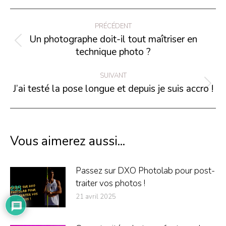
Navigation
PRÉCÉDENT
article
Un photographe doit-il tout maîtriser en
Article
technique photo ?
précédent
:
SUIVANT
J’ai testé la pose longue et depuis je suis accro !
Article
suivant
:
Vous aimerez aussi...
Passez sur DXO Photolab pour post-
traiter vos photos !
235
21 avril 2025