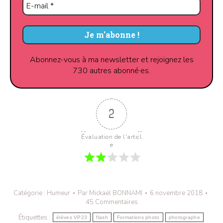
Abonnez-vous à ma newsletter et rejoignez les
730 autres abonné·es.
2
Évaluation de l'articl
e
Catégorie :
Humeur
Par
Mickaël BONNAMI
6 novembre 2018
45 Commentaires
Étiquettes :
élèves VP23
flash
Formations photo
photographe