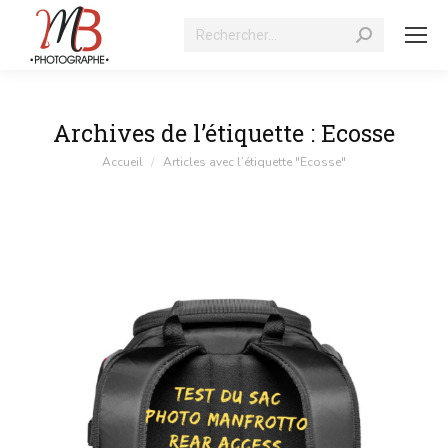
Recherche
:
Archives de l’étiquette :
Ecosse
Vous êtes ici :
Accueil
Articles avec l’étiquette "Ecosse"