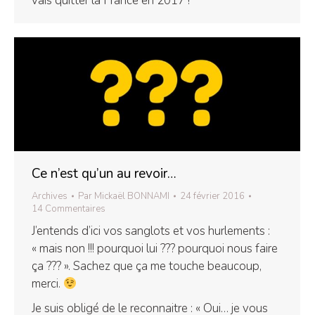
vais quitter la France en 2017 !
Ce n’est qu’un au revoir…
Archives
Par
Mickaël BONNAMI
24 février 2016
14 Commentaires
J’entends d’ici vos sanglots et vos hurlements :
« mais non !!! pourquoi lui ??? pourquoi nous faire
ça ??? ». Sachez que ça me touche beaucoup,
merci.
Je suis obligé de le reconnaitre : « Oui… je vous