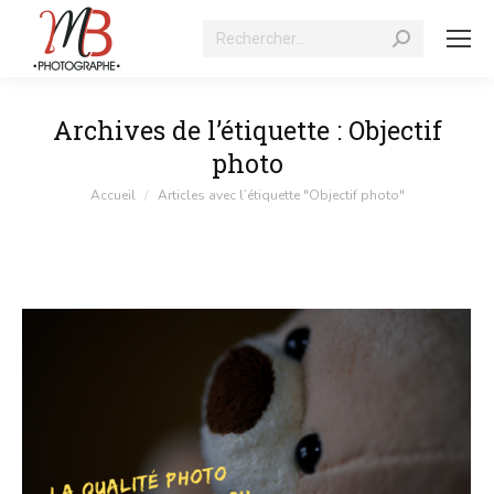
Recherche
:
Archives de l’étiquette :
Objectif
photo
Vous êtes ici :
Accueil
Articles avec l’étiquette "Objectif photo"