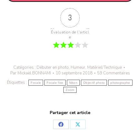
3
Évaluation de l'articl
e
Catégories :
Débuter en photo
,
Humeur
,
Matériel/Technique
Par
Mickaël BONNAMI
10 septembre 2018
59 Commentaires
Étiquettes :
Focale
Focale fixe
Nikon
Objectif photo
photographe
Zoom
Partager cet article
Partager
Partager
sur
sur