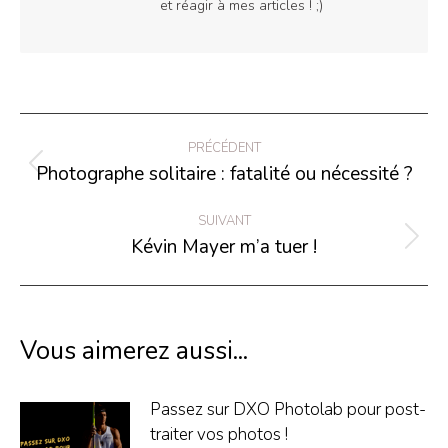
et réagir à mes articles ! ;)
Navigation
PRÉCÉDENT
article
Photographe solitaire : fatalité ou nécessité ?
Article
précédent
SUIVANT
:
Kévin Mayer m’a tuer !
Article
suivant
:
Vous aimerez aussi...
Passez sur DXO Photolab pour post-
traiter vos photos !