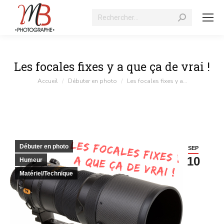
Recherche
:
Les focales fixes y a que ça de vrai !
Vous êtes ici :
Accueil
Débuter en photo
Les focales fixes y a…
Débuter en photo
SEP
10
Humeur
Matériel/Technique