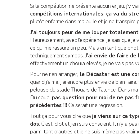
Si la compétition ne présente aucun enjeu, j’y va
compétitions internationales, ça va du st
plutôt enfermé dans ma bulle et je ne transpire 
J’ai toujours peur de me louper totalement
Heureusement, avec l’expérience, je sais que je 
ce qui me rassure un peu. Mais en tant que phot
techniquement sympas.
J’ai envie de faire d
effectivement un chouïa élevés, je ne vais pas v
Pour ne rien arranger,
le Décastar est une com
quand j’aime, j’ai encore plus envie de bien faire
pelouse du stade Thouars de Talence. Dans ma ca
Du coup,
pas question pour moi de ne pas f
précédentes !!!
Ce serait une régression…
Tout ça pour vous dire que
je viens sur ce ty
dos
. C’est idiot et j’en suis conscient. Il n’y 
parmi tant d’autres et je ne suis même pas vrai