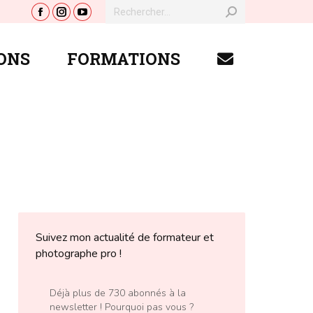
Recherche
La
La
La
:
ONS
FORMATIONS
page
page
page
ONS
FORMATIONS
Facebook
Instagram
YouTube
s'ouvre
s'ouvre
s'ouvre
dans
dans
dans
une
une
une
nouvelle
nouvelle
nouvelle
fenêtre
fenêtre
fenêtre
Suivez mon actualité de formateur et
photographe pro !
Déjà plus de 730 abonnés à la
newsletter ! Pourquoi pas vous ?