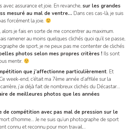
is avec assurance et joie. En revanche,
sur les grandes
ress mesuré au mal de ventre…
Dans ces cas-là, je suis
pas forcément la joie.
, alors je fais en sorte de me concentrer au maximum.
vais ramener au moins quelques clichés quoi qu’il se passe,
ographe de sport, je ne peux pas me contenter de clichés
e belles photos selon mes propres critères !
Ils sont
ous mentir.
pétition que j’affectionne particulièrement
. Et
. Ce week-end, c’était ma 7ème année d’affilée sur la
rrière, j’ai déjà fait de nombreux clichés du Décastar…
aire de meilleures photos que les années
pe de compétition avec pas mal de pression sur le
a pas mort d’homme… Je ne suis qu’un photographe de sport
ment connu et reconnu pour mon travail…