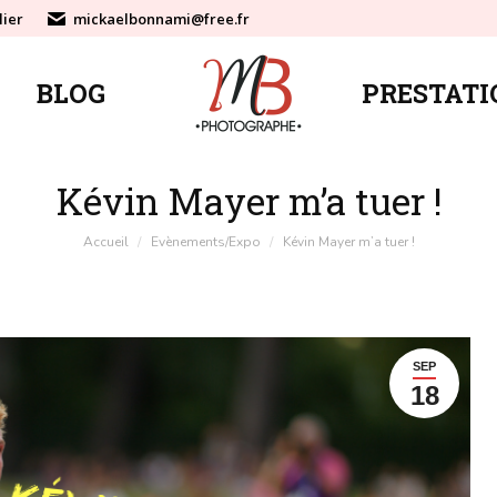
lier
mickaelbonnami@free.fr
BLOG
PRESTATI
BLOG
PRESTATI
Kévin Mayer m’a tuer !
Vous êtes ici :
Accueil
Evènements/Expo
Kévin Mayer m’a tuer !
SEP
18