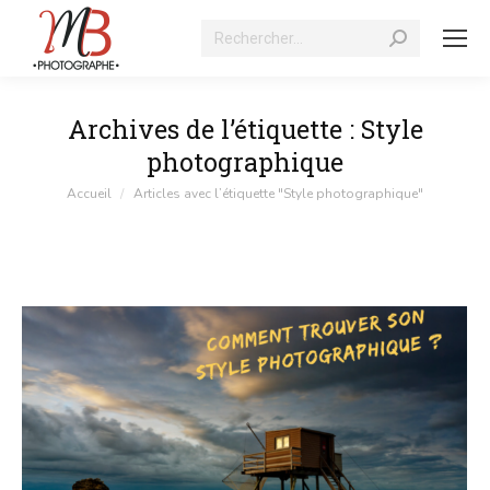
Recherche
:
Archives de l’étiquette :
Style
photographique
Vous êtes ici :
Accueil
Articles avec l’étiquette "Style photographique"