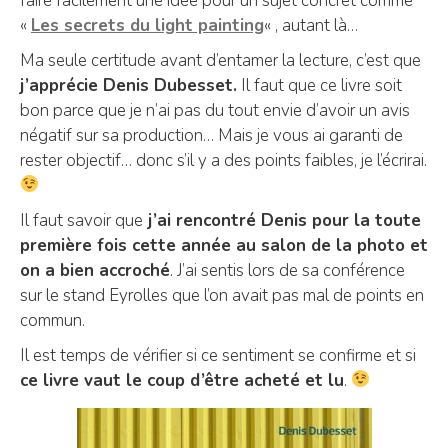
faire facilement une idée pour un sujet concret comme
«
Les secrets du light painting
« , autant là…
Ma seule certitude avant d’entamer la lecture, c’est que
j’apprécie Denis Dubesset.
Il faut que ce livre soit
bon parce que je n’ai pas du tout envie d’avoir un avis
négatif sur sa production… Mais je vous ai garanti de
rester objectif… donc s’il y a des points faibles, je l’écrirai.
Il faut savoir que
j’ai rencontré Denis pour la toute
première fois cette année au salon de la photo et
on a bien accroché
. J’ai sentis lors de sa conférence
sur le stand Eyrolles que l’on avait pas mal de points en
commun.
Il est temps de vérifier si ce sentiment se confirme et si
ce livre vaut le coup d’être acheté et lu
.