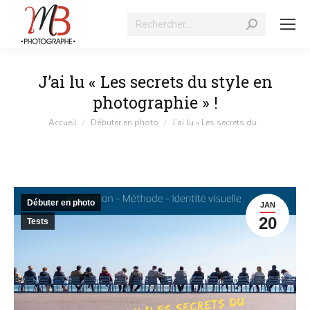
Recherche
:
J’ai lu « Les secrets du style en
photographie » !
Vous êtes ici :
Accueil
Débuter en photo
J’ai lu « Les secrets du…
Débuter en photo
JAN
20
Tests