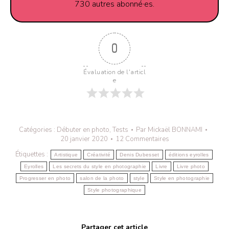
730 autres abonné·es.
0
Évaluation de l'articl
e
Catégories :
Débuter en photo
,
Tests
Par
Mickaël BONNAMI
20 janvier 2020
12 Commentaires
Étiquettes :
Artistique
Créativité
Denis Dubesset
éditions eyrolles
Eyrolles
Les secrets du style en photographie
Livre
Livre photo
Progresser en photo
salon de la photo
style
Style en photographie
Style photographique
Partager cet article