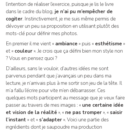
l’intention de réaliser l’exercice, puisque je lis le livre
dans le cadre du blog,
je n’ai pu m’empêcher de
cogiter
. Instinctivement, je me suis même permis de
dévoyer un peu sa proposition en utilisant plutôt des
mots-clé pour définir mes photos.
En premier il me vient «
ambiance
» puis «
esthétisme
»
et «
couleur
». Je crois que ça défini bien mon style non
? Vous en pensez quoi ?
D’ailleurs, sans le vouloir, d’autres idées me sont
parvenus pendant que j’avançais un peu dans ma
lecture, je n’arrivais plus à me sortir son jeu de la tête. Il
m’a fallu l’écrire pour vite m’en débarrasser. Ces
quelques mots participent au message que je veux faire
passer au travers de mes images : «
une certaine idée
et vision de la réalité
», «
ne pas tromper
», «
saisir
l’instant
» et «
s’adapter
». Voici une partie des
ingrédients dont je saupoudre ma production