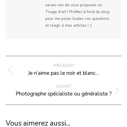
serais ravi de vous proposer un
Tirage d'art ! Profitez à fond du blog
pour me poser toutes vos questions
et réagir à mes articles ! ;)
Navigation
PRÉCÉDENT
article
Je n’aime pas le noir et blanc…
Article
précédent
SUIVANT
:
Photographe spécialiste ou généraliste ?
Article
suivant
:
Vous aimerez aussi...