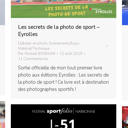
Les secrets de la photo de sport –
Eyrolles
Débuter en photo
,
Evènements/Expo
,
Matériel/Technique
Par
Mickaël BONNAMI
12 août 2019
11 Commentaires
Sortie officielle de mon tout premier livre
photo aux éditions Eyrolles : Les secrets de
la photo de sport ! Ce livre est à destination
des photographes sportifs !