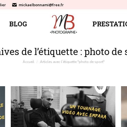
lier
mickaelbonnami@free.fr
BLOG
PRESTATI
BLOG
PRESTATI
ives de l’étiquette :
photo de 
Vous êtes ici :
Accueil
Articles avec l’étiquette "photo de sport"