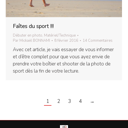
Faîtes du sport !!!
Débuter en photo
,
Matériel/Technique
Par
Mickaël BONNAMI
8 février 2016
14 Commentaires
Avec cet article, je vais essayer de vous informer
et d’être complet pour que vous ayez envie de
prendre votre boîtier et shooter de la photo de
sport dès la fin de votre lecture.
1
2
3
4
→