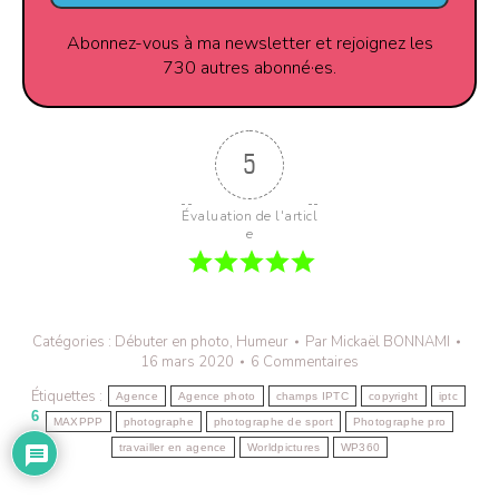
Abonnez-vous à ma newsletter et rejoignez les
730 autres abonné·es.
5
Évaluation de l'articl
e
Catégories :
Débuter en photo
,
Humeur
Par
Mickaël BONNAMI
16 mars 2020
6 Commentaires
Étiquettes :
Agence
Agence photo
champs IPTC
copyright
iptc
6
MAXPPP
photographe
photographe de sport
Photographe pro
travailler en agence
Worldpictures
WP360