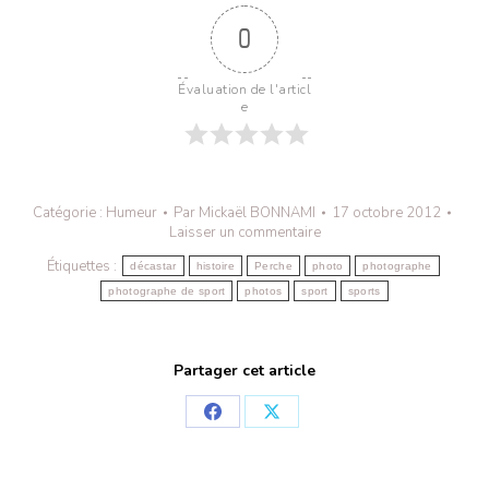
0
Évaluation de l'articl
e
Catégorie :
Humeur
Par
Mickaël BONNAMI
17 octobre 2012
Laisser un commentaire
Étiquettes :
décastar
histoire
Perche
photo
photographe
photographe de sport
photos
sport
sports
Partager cet article
Partager
Partager
sur
sur