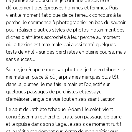
La journée se poursuit et je continue de suivre le
déroulement des épreuves hommes et femmes. Puis
vient le moment fatidique de ce fameux concours à la
perche. Je commence à photographier en bas du sautoir
pour réaliser d’autres styles de photos, notamment des
clichés d’athlètes accrochés à leur perche au moment
où la flexion est maximale. J’ai aussi tenté quelques
tests de « filé » sur des perchistes en pleine course, mais
sans succès…
Sur ce, je récupère mon sac photo et je file en tribune. Je
me mets en place là où j’ai pris mes marques plus tôt
dans la journée. Je me fais la main et l’objectif sur
quelques passages de perchistes et j’essaye
d’améliorer l’angle de vue tout en saisissant l’action.
Le saut de l’athlète tchèque, Adam Helcelet, vient
concrétiser ma recherche. Il rate son passage de barre
et l’expulse dans son sillage. Je saisis ce moment furtif
et je vérifie rapidement sur l’écran de mon boîtier que