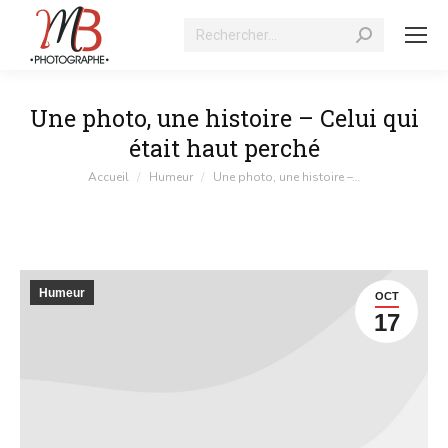
Recherche
:
Une photo, une histoire – Celui qui
était haut perché
Vous êtes ici :
Accueil
Humeur
Une photo, une histoire –…
Humeur
OCT
17