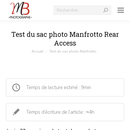
Recherche
:
Test du sac photo Manfrotto Rear
Access
Vous êtes ici :
Accueil
Test du sac photo Manfrotto…
Temps de lecture estimé : 9min
Temps d’écriture de l’article : ≈4h