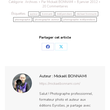
Catégorie :
Archives
Par
Mickaël BONNAMI
8 janvier 2012
20 Commentaires
Étiquettes :
auteur
bonnami
indépendant
mickael bonnami
photographe
photographe auteur
photographe indépendant
Partager cet article
Partager
Partager
sur
sur
Facebook
X
Auteur :
Mickaël BONNAMI
https://mickaelbonnami.com/
Salut ! Photographe professionnel,
formateur photo et auteur aux
éditions Eyrolles, je partage avec