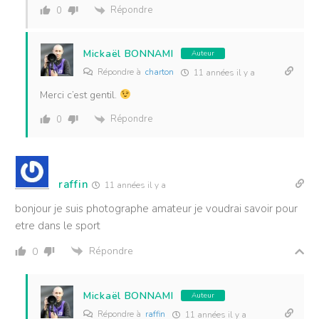
Répondre
0
Mickaël BONNAMI
Auteur
Répondre à
charton
11 années il y a
Merci c’est gentil.
Répondre
0
raffin
11 années il y a
bonjour je suis photographe amateur je voudrai savoir pour
etre dans le sport
Répondre
0
Mickaël BONNAMI
Auteur
Répondre à
raffin
11 années il y a