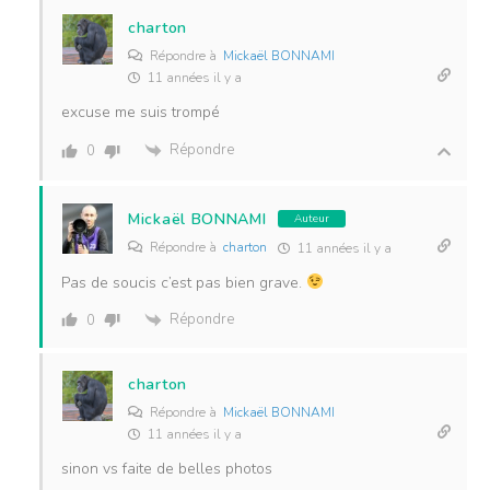
charton
Répondre à
Mickaël BONNAMI
11 années il y a
excuse me suis trompé
Répondre
0
Mickaël BONNAMI
Auteur
Répondre à
charton
11 années il y a
Pas de soucis c’est pas bien grave.
Répondre
0
charton
Répondre à
Mickaël BONNAMI
11 années il y a
sinon vs faite de belles photos