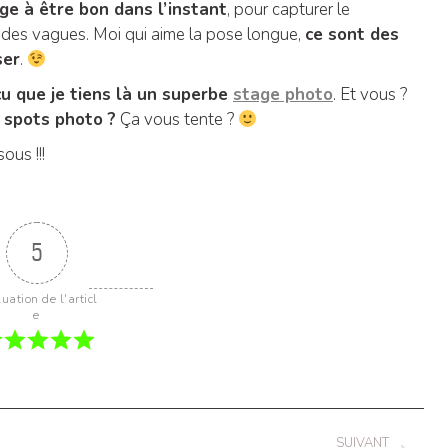
ige à être bon dans l’instant
, pour capturer le
des vagues. Moi qui aime la pose longue,
ce sont des
ser
.
cu que je tiens là un superbe
stage photo
. Et vous ?
 spots photo ?
Ça vous tente ?
ous !!!
5
uation de l'articl
e
SUIVANT