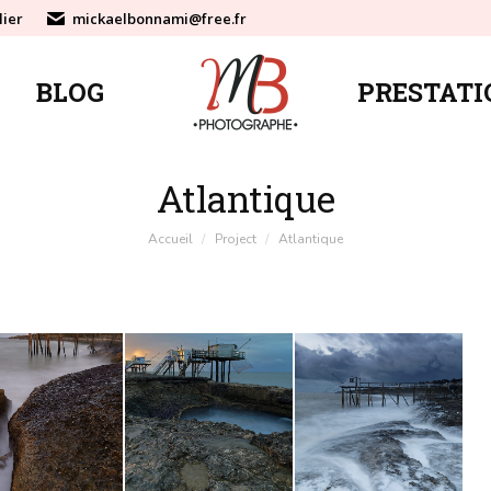
lier
mickaelbonnami@free.fr
BLOG
PRESTATI
BLOG
PRESTATI
Atlantique
Vous êtes ici :
Accueil
Project
Atlantique