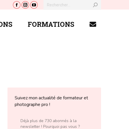
Recherche
La
La
La
:
ONS
FORMATIONS
page
page
page
ONS
FORMATIONS
Facebook
Instagram
YouTube
s'ouvre
s'ouvre
s'ouvre
dans
dans
dans
une
une
une
nouvelle
nouvelle
nouvelle
fenêtre
fenêtre
fenêtre
Suivez mon actualité de formateur et
photographe pro !
Déjà plus de 730 abonnés à la
newsletter ! Pourquoi pas vous ?