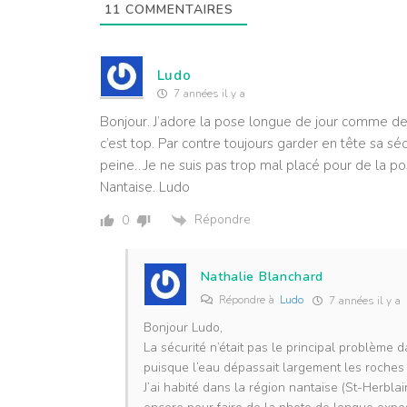
11
COMMENTAIRES
Ludo
7 années il y a
Bonjour. J’adore la pose longue de jour comme de
c’est top. Par contre toujours garder en tête sa sécu
peine…Je ne suis pas trop mal placé pour de la po
Nantaise. Ludo
Répondre
0
Nathalie Blanchard
Répondre à
Ludo
7 années il y a
Bonjour Ludo,
La sécurité n’était pas le principal problème 
puisque l’eau dépassait largement les roches e
J’ai habité dans la région nantaise (St-Herblai