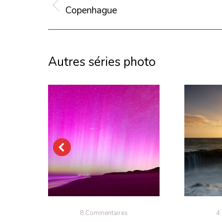
de
Copenhague
Onglet
commentaire
précédent
Autres séries photo
8 Commentaires
4