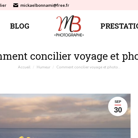
lier
mickaelbonnami@free.fr
BLOG
PRESTATI
BLOG
PRESTATI
ment concilier voyage et pho
Vous êtes ici :
Accueil
Humeur
Comment concilier voyage et photo…
SEP
30