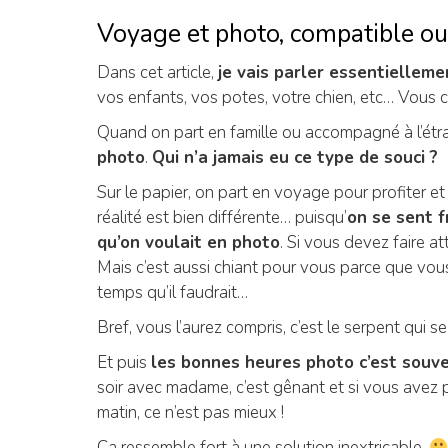
Voyage et photo, compatible ou
Dans cet article,
je vais parler essentiellem
vos enfants, vos potes, votre chien, etc… Vous
Quand on part en famille ou accompagné à l’étr
photo
.
Qui n’a jamais eu ce type de souci ?
Sur le papier, on part en voyage pour profiter et
réalité est bien différente… puisqu’
on se sent f
qu’on voulait en photo
. Si vous devez faire 
Mais c’est aussi chiant pour vous parce que vou
temps qu’il faudrait…
Bref, vous l’aurez compris, c’est le serpent qui 
Et puis
les bonnes heures photo c’est souven
soir avec madame, c’est gênant et si vous avez p
matin, ce n’est pas mieux !
Ça ressemble fort à une solution inextricable.