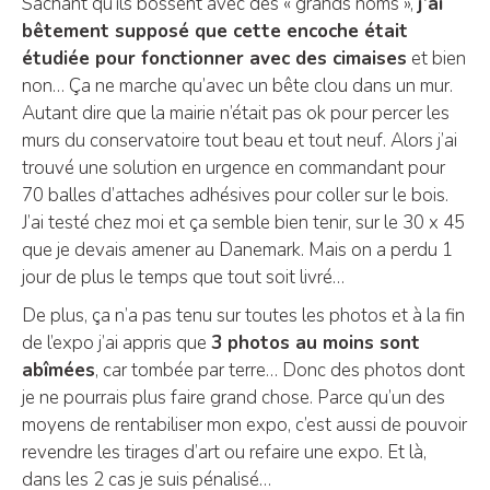
Sachant qu’ils bossent avec des « grands noms »,
j’ai
bêtement supposé que cette encoche était
étudiée pour fonctionner avec des cimaises
et bien
non… Ça ne marche qu’avec un bête clou dans un mur.
Autant dire que la mairie n’était pas ok pour percer les
murs du conservatoire tout beau et tout neuf. Alors j’ai
trouvé une solution en urgence en commandant pour
70 balles d’attaches adhésives pour coller sur le bois.
J’ai testé chez moi et ça semble bien tenir, sur le 30 x 45
que je devais amener au Danemark. Mais on a perdu 1
jour de plus le temps que tout soit livré…
De plus, ça n’a pas tenu sur toutes les photos et à la fin
de l’expo j’ai appris que
3 photos au moins sont
abîmées
, car tombée par terre… Donc des photos dont
je ne pourrais plus faire grand chose. Parce qu’un des
moyens de rentabiliser mon expo, c’est aussi de pouvoir
revendre les tirages d’art ou refaire une expo. Et là,
dans les 2 cas je suis pénalisé…