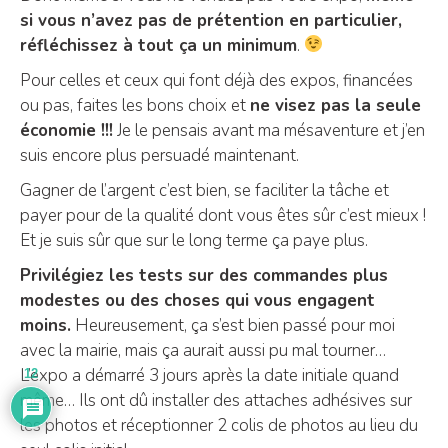
si vous n’avez pas de prétention en particulier,
réfléchissez à tout ça un minimum
.
Pour celles et ceux qui font déjà des expos, financées
ou pas, faites les bons choix et
ne visez pas la seule
économie !!!
Je le pensais avant ma mésaventure et j’en
suis encore plus persuadé maintenant.
Gagner de l’argent c’est bien, se faciliter la tâche et
payer pour de la qualité dont vous êtes sûr c’est mieux !
Et je suis sûr que sur le long terme ça paye plus.
Privilégiez les tests sur des commandes plus
modestes ou des choses qui vous engagent
moins.
Heureusement, ça s’est bien passé pour moi
avec la mairie, mais ça aurait aussi pu mal tourner…
L’expo a démarré 3 jours après la date initiale quand
12
même… Ils ont dû installer des attaches adhésives sur
les photos et réceptionner 2 colis de photos au lieu du