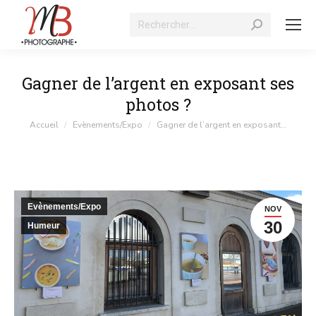
Recherche
:
Gagner de l’argent en exposant ses
photos ?
Vous êtes ici :
Accueil
Evènements/Expo
Gagner de l’argent en exposant…
Evènements/Expo
NOV
30
Humeur