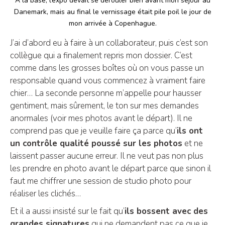
A la base, l’expo devait se dérouler bien avant mon séjour au
Danemark, mais au final le vernissage était pile poil le jour de
mon arrivée à Copenhague.
J’ai d’abord eu à faire à un collaborateur, puis c’est son
collègue qui a finalement repris mon dossier. C’est
comme dans les grosses boîtes où on vous passe un
responsable quand vous commencez à vraiment faire
chier… La seconde personne m’appelle pour hausser
gentiment, mais sûrement, le ton sur mes demandes
anormales (voir mes photos avant le départ). Il ne
comprend pas que je veuille faire ça parce qu’
ils ont
un contrôle qualité poussé sur les photos
et ne
laissent passer aucune erreur. Il ne veut pas non plus
les prendre en photo avant le départ parce que sinon il
faut me chiffrer une session de studio photo pour
réaliser les clichés…
Et il a aussi insisté sur le fait qu’
ils bossent avec des
grandes signatures
qui ne demandent pas ce que je