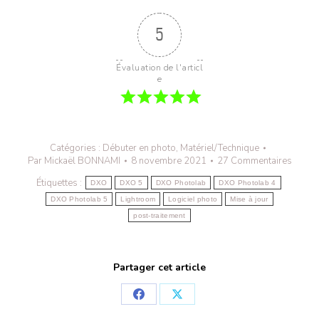
5
Évaluation de l'articl
e
Catégories :
Débuter en photo
,
Matériel/Technique
Par
Mickaël BONNAMI
8 novembre 2021
27 Commentaires
Étiquettes :
DXO
DXO 5
DXO Photolab
DXO Photolab 4
DXO Photolab 5
Lightroom
Logiciel photo
Mise à jour
post-traitement
Partager cet article
Partager
Partager