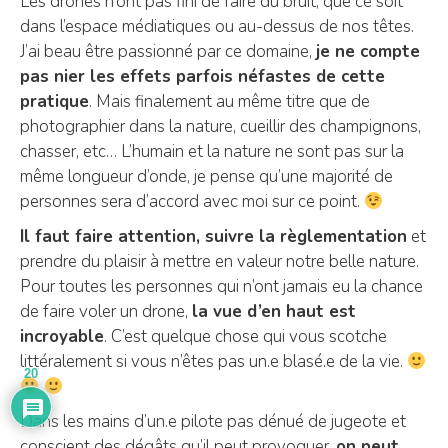
Les drones n’ont pas fini de faire du bruit, que ce soit
dans l’espace médiatiques ou au-dessus de nos têtes.
J’ai beau être passionné par ce domaine,
je ne compte
pas nier les effets parfois néfastes de cette
pratique
. Mais finalement au même titre que de
photographier dans la nature, cueillir des champignons,
chasser, etc… L’humain et la nature ne sont pas sur la
même longueur d’onde, je pense qu’une majorité de
personnes sera d’accord avec moi sur ce point.
Il faut faire attention, suivre la règlementation
et
prendre du plaisir à mettre en valeur notre belle nature.
Pour toutes les personnes qui n’ont jamais eu la chance
de faire voler un drone,
la vue d’en haut est
incroyable
. C’est quelque chose qui vous scotche
littéralement si vous n’êtes pas un.e blasé.e de la vie.
20
Dans les mains d’un.e pilote pas dénué de jugeote et
conscient des dégâts qu’il peut provoquer,
on peut