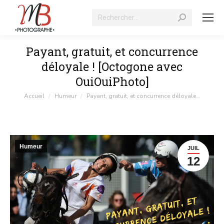
Recherche
:
Payant, gratuit, et concurrence
déloyale ! [Octogone avec
OuiOuiPhoto]
Vous êtes ici :
Accueil
Humeur
Payant, gratuit, et concurrence déloyale…
Humeur
JUIL
12