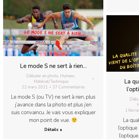
Le mode S ne sert à rien…
Débuter en photo
,
Humeur
,
La qu
Matériel/Technique
22 mars 2021
27 Commentaires
l’opt
Le mode S (ou TV) ne sert à rien, plus
Débu
j’avance dans la photo et plus j’en
M
1 févri
suis convaincu. Je vais vous expliquer
mon point de vue.
La qual
l’optique 
Détails
l’optique