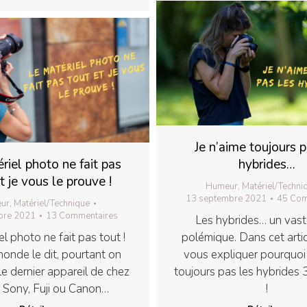
Je n’aime toujours p
riel photo ne fait pas
hybrides…
t je vous le prouve !
Humeur
,
Matériel/Techni
13 septembre 2021
45 Com
ur
,
Matériel/Technique
bre 2021
13 Commentaires
Les hybrides… un vast
el photo ne fait pas tout !
polémique. Dans cet articl
monde le dit, pourtant on
vous expliquer pourquoi 
le dernier appareil de chez
toujours pas les hybrides 
 Sony, Fuji ou Canon…
!