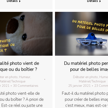
Détails
Détails
alité photo vient de
Du matériel photo pe
ique ou du boîtier ?
pour de belles ima
ter en photo
,
Humeur
,
Débuter en photo
,
Hume
atériel/Technique
Matériel/Technique
er 2021
30 Commentaires
25 janvier 2021
23 Comme
ité photo vient-elle de
Faut-il du matériel photo
ou du boîtier ? A priori de
pour créer de belles ima
. Est-ce réel ou juste une
c’est mieux, mais est-ce