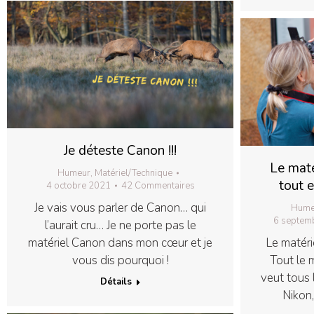
Je déteste Canon !!!
Le maté
Humeur
,
Matériel/Technique
tout e
4 octobre 2021
42 Commentaires
Je vais vous parler de Canon… qui
Hume
6 septem
l’aurait cru… Je ne porte pas le
matériel Canon dans mon cœur et je
Le matéri
vous dis pourquoi !
Tout le 
veut tous 
Détails
Nikon,