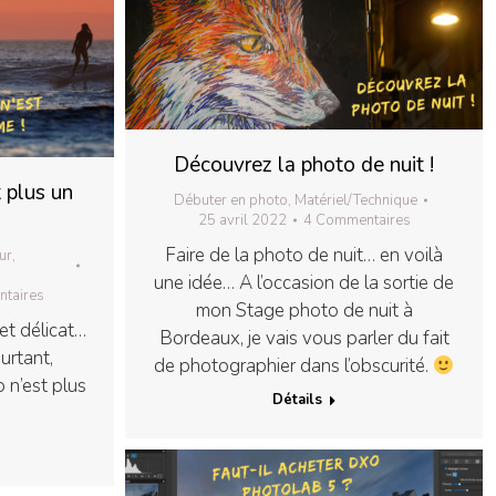
Découvrez la photo de nuit !
t plus un
Débuter en photo
,
Matériel/Technique
25 avril 2022
4 Commentaires
Faire de la photo de nuit… en voilà
ur
,
une idée… A l’occasion de la sortie de
taires
mon Stage photo de nuit à
jet délicat…
Bordeaux, je vais vous parler du fait
urtant,
de photographier dans l’obscurité.
o n’est plus
Détails