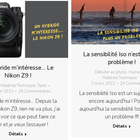
La sensibilité Iso n’es
problème !
ride m’intéresse… Le
Débuter en photo
,
Hume
Nikon Z9 !
Matériel/Technique
7 mars 2022
24 Commen
,
Matériel/Technique
,
Tests
er 2022
18 Commentaires
La sensibilité Iso est un su
e m’intéresse… Depuis la
encore aujourd’hui ! Po
ikon Z9, rien ne va plus, j’ai
aujourd’hui la sensibilité Is
voir ce que peut faire ce
un problème !!!!
r et je veux l’essayer !
Détails
Détails