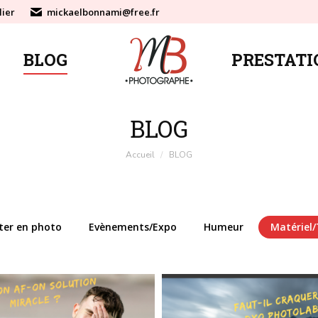
lier
mickaelbonnami@free.fr
BLOG
PRESTATI
BLOG
PRESTATI
BLOG
Vous êtes ici :
Accueil
BLOG
ter en photo
Evènements/Expo
Humeur
Matériel