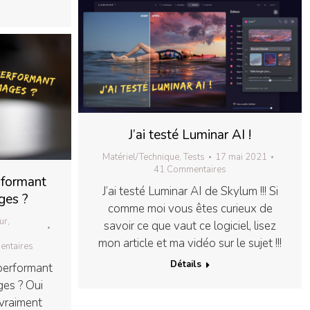
J’ai testé Luminar AI !
Matériel/Technique
,
Tests
17 mai 2021
41 Commentaires
rformant
J’ai testé Luminar AI de Skylum !!! Si
ges ?
comme moi vous êtes curieux de
ur
,
savoir ce que vaut ce logiciel, lisez
mon article et ma vidéo sur le sujet !!!
ntaires
Détails
 performant
ges ? Oui
 vraiment