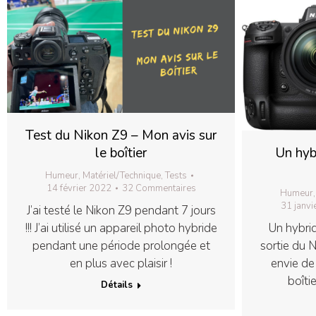
Test du Nikon Z9 – Mon avis sur
le boîtier
Un hyb
Humeur
,
Matériel/Technique
,
Tests
14 février 2022
32 Commentaires
Humeur
31 janvi
J’ai testé le Nikon Z9 pendant 7 jours
!!! J’ai utilisé un appareil photo hybride
Un hybrid
pendant une période prolongée et
sortie du N
en plus avec plaisir !
envie de 
boîtie
Détails