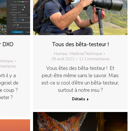
ur DXO
Tous des bêta-testeur !
Humeur
,
Matériel/Technique
29 août 2022
11 Commentaires
echnique
entaires
Vous êtes des bêta-testeur ! Et
i il y a
peut-être même sans le savoir. Mais
giciel de
est-ce si cool d’être un bêta-testeur,
le coup ?
surtout à notre insu ?
heter ?
Détails