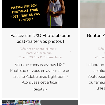
Passez sur DXO Photolab pour
Bouton A
post-traiter vos photos !
Débuter en photo
,
Humeur
,
Débu
Matériel/Technique
M
21 avril 2025
8 Commentaires
20 mar
Vous ne connaissez pas DXO
Le bouton 
Photolab et vous en avez marre de
soluti
la suite Adobe avec Lightroom ?
Youtubeur
Alors lisez cet article !
du fame
une 
Détails