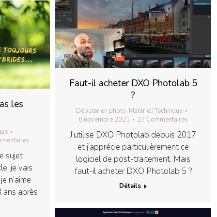
Faut-il acheter DXO Photolab 5
?
as les
Débuter en photo
,
Matériel/Technique
8 novembre 2021
27 Commentaires
que
J’utilise DXO Photolab depuis 2017
mentaires
et j’apprécie particulièrement ce
e sujet
logiciel de post-traitement. Mais
e, je vais
faut-il acheter DXO Photolab 5 ?
je n’aime
Détails
3 ans après