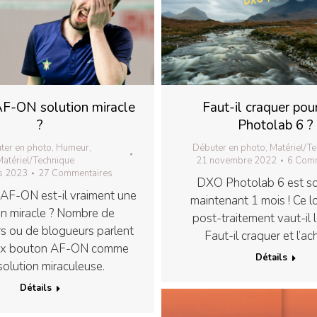
F-ON solution miracle
Faut-il craquer po
?
Photolab 6 ?
ter en photo
,
Humeur
,
Débuter en photo
,
Matériel/T
atériel/Technique
21 novembre 2022
6 Comm
s 2023
27 Commentaires
DXO Photolab 6 est sort
AF-ON est-il vraiment une
maintenant 1 mois ! Ce lo
on miracle ? Nombre de
post-traitement vaut-il 
s ou de blogueurs parlent
Faut-il craquer et l’ac
ux bouton AF-ON comme
Détails
solution miraculeuse.
Détails